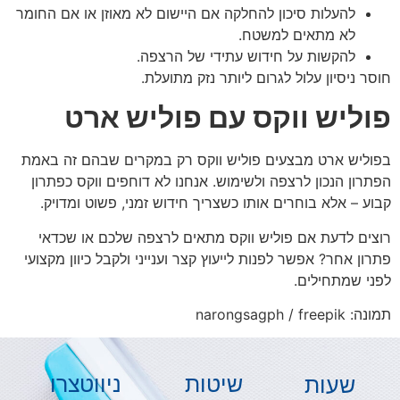
להעלות סיכון להחלקה אם היישום לא מאוזן או אם החומר
לא מתאים למשטח.
להקשות על חידוש עתידי של הרצפה.
חוסר ניסיון עלול לגרום ליותר נזק מתועלת.
פוליש ווקס עם פוליש ארט
בפוליש ארט מבצעים פוליש ווקס רק במקרים שבהם זה באמת
הפתרון הנכון לרצפה ולשימוש. אנחנו לא דוחפים ווקס כפתרון
קבוע – אלא בוחרים אותו כשצריך חידוש זמני, פשוט ומדויק.
רוצים לדעת אם פוליש ווקס מתאים לרצפה שלכם או שכדאי
פתרון אחר? אפשר לפנות לייעוץ קצר וענייני ולקבל כיוון מקצועי
לפני שמתחילים.
תמונה: narongsagph / freepik
שיטות
ניווט
צרו
שעות