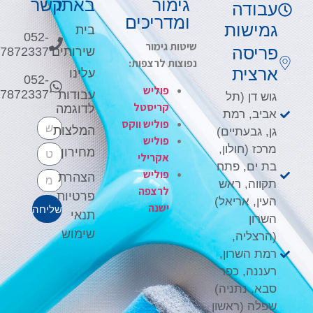
גימור
באתר
קשר
עבודה
ומדריכים
גמישות
בית
052-
שיטות גימור
פריסה
שירותים
7872337
נפוצות לרצפות:
ארצית
עלינו
052-
פוליש
7872337
עבודות
גוש דן (תל
קריסטל
לדוגמה
אביב, רמת
פוליש ווקס
המלצות
גן, גבעתיים)
פוליש
מרכז (חולון,
מחירון
אקרילי
בת ים, פתח
פוליש
מייל
הצהרת
תקווה, ראש
לרצפה
פרטיות
העין, אריאל)
ישנה
שליחה
תנאי
השרון
שימוש
(הרצליה,
רמת השרון,
רעננה, כפר
סבא, נתניה)
שפלה (ראשון